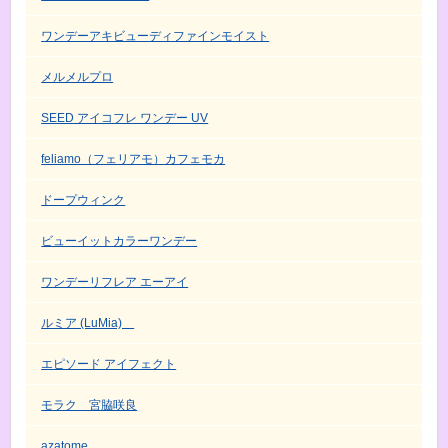
ワンデーアキビューディファインモイスト
メルメルプロ
SEED アイコフレ ワンデー UV
feliamo（フェリアモ）カフェモカ
ドープウィンク
ビューイットカラーワンデー
ワンデーリフレア エーアイ
ルミア (LuMia)
エピソード アイフェクト
モラク 宮脇咲良
azatome