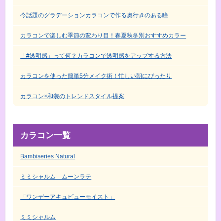
今話題のグラデーションカラコンで作る奥行きのある瞳
カラコンで楽しむ季節の変わり目！春夏秋冬別おすすめカラー
「#透明感」って何？カラコンで透明感をアップする方法
カラコンを使った簡単5分メイク術！忙しい朝にぴったり
カラコン×和装のトレンドスタイル提案
カラコン一覧
Bambiseries Natural
ミミシャルム ムーンラテ
「ワンデーアキュビューモイスト」
ミミシャルム