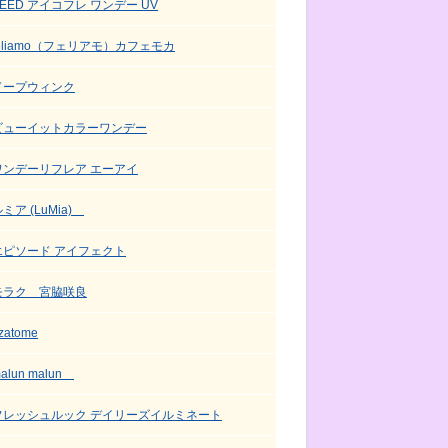
SEED アイコフレ ワンデー UV
feliamo（フェリアモ）カフェモカ
ドープウィンク
ビューイットカラーワンデー
ワンデーリフレア エーアイ
ミア (LuMia)
エピソード アイフェクト
モラク 宮脇咲良
zatome
alun malun
フレッシュルック デイリーズイルミネート