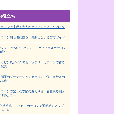
お役立ち
カラコンで実現！大人かわいいモテメイクのコツ
カラコン初心者に贈る！失敗しない選び方ガイド
オフィスでもOK！バレにくいナチュラルカラコン
の選び方
スッピン風メイクでもバッチリ！カラコンで作る
自然美
今話題のグラデーションカラコンで作る奥行きの
ある瞳
カラコンで楽しむ季節の変わり目！春夏秋冬別お
すすめカラー
「#透明感」って何？カラコンで透明感をアップ
する方法