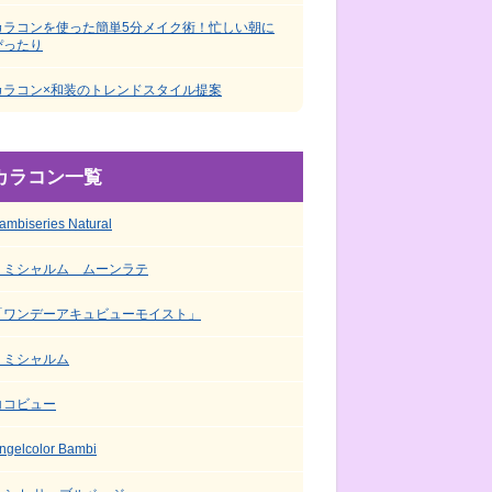
カラコンを使った簡単5分メイク術！忙しい朝に
ぴったり
カラコン×和装のトレンドスタイル提案
カラコン一覧
ambiseries Natural
ミミシャルム ムーンラテ
「ワンデーアキュビューモイスト」
ミミシャルム
ココビュー
ngelcolor Bambi