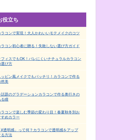
お役立ち
カラコンで実現！大人かわいいモテメイクのコツ
カラコン初心者に贈る！失敗しない選び方ガイド
オフィスでもOK！バレにくいナチュラルカラコン
の選び方
スッピン風メイクでもバッチリ！カラコンで作る
自然美
今話題のグラデーションカラコンで作る奥行きの
ある瞳
カラコンで楽しむ季節の変わり目！春夏秋冬別お
すすめカラー
「#透明感」って何？カラコンで透明感をアップ
する方法