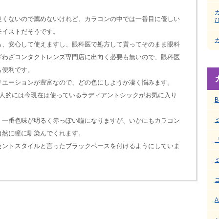
良くないので薦めないけれど、カラコンの中では一番目に優しい
モイストだそうです。
ら、安心して使えますし、眼科医で処方して貰ってそのまま眼科
ざわざコンタクトレンズ専門店に出向く必要も無いので、眼科医
も便利です。
リエーションが豊富なので、どの色にしようか凄く悩みます。
個人的には今現在は使っているラディアントシックがお気に入り
B
、一番色味が明るく赤っぽい瞳になりますが、いかにもカラコン
自然に瞳に馴染んでくれます。
セントスタイルと言ったブラックベースを付けるようにしていま
A