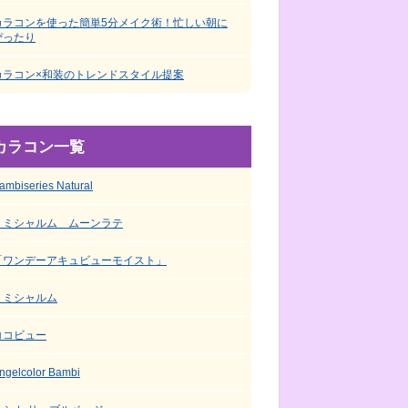
カラコンを使った簡単5分メイク術！忙しい朝に
ぴったり
カラコン×和装のトレンドスタイル提案
カラコン一覧
ambiseries Natural
ミミシャルム ムーンラテ
「ワンデーアキュビューモイスト」
ミミシャルム
ココビュー
ngelcolor Bambi