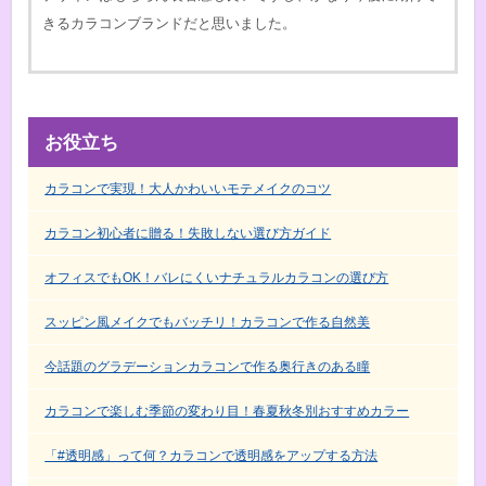
きるカラコンブランドだと思いました。
お役立ち
カラコンで実現！大人かわいいモテメイクのコツ
カラコン初心者に贈る！失敗しない選び方ガイド
オフィスでもOK！バレにくいナチュラルカラコンの選び方
スッピン風メイクでもバッチリ！カラコンで作る自然美
今話題のグラデーションカラコンで作る奥行きのある瞳
カラコンで楽しむ季節の変わり目！春夏秋冬別おすすめカラー
「#透明感」って何？カラコンで透明感をアップする方法