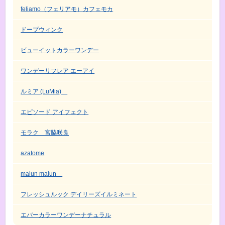
feliamo（フェリアモ）カフェモカ
ドープウィンク
ビューイットカラーワンデー
ワンデーリフレア エーアイ
ルミア (LuMia)
エピソード アイフェクト
モラク 宮脇咲良
azatome
malun malun
フレッシュルック デイリーズイルミネート
エバーカラーワンデーナチュラル