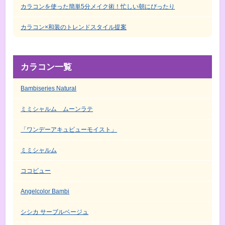
カラコンを使った簡単5分メイク術！忙しい朝にぴったり
カラコン×和装のトレンドスタイル提案
カラコン一覧
Bambiseries Natural
ミミシャルム ムーンラテ
「ワンデーアキュビューモイスト」
ミミシャルム
ココビュー
Angelcolor Bambi
シシカ サーブルベージュ