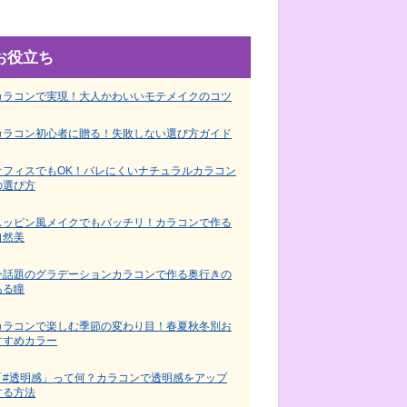
お役立ち
カラコンで実現！大人かわいいモテメイクのコツ
カラコン初心者に贈る！失敗しない選び方ガイド
オフィスでもOK！バレにくいナチュラルカラコン
の選び方
スッピン風メイクでもバッチリ！カラコンで作る
自然美
今話題のグラデーションカラコンで作る奥行きの
ある瞳
カラコンで楽しむ季節の変わり目！春夏秋冬別お
すすめカラー
「#透明感」って何？カラコンで透明感をアップ
する方法