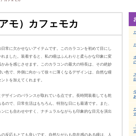
ェリアモ）カフェモカ
の日常に欠かせないアイテムです。このカラコンを初めて目にし
かれました。装着すると、私の瞳はふんわりと柔らかな印象に変
温かみを感じさせます。このカラコンの最大の特長は、その絶妙
濃い色で、外側に向かって徐々に薄くなるデザインは、自然な瞳
セントを加えてくれます。
とデザインのバランスが取れている点です。長時間装着しても乾
れるので、日常生活はもちろん、特別な日にも最適です。また、
ョンにも合わせやすく、ナチュラルながらも印象的な目元を演出
らの反応もとても良いです。自然ながらも存在感のある瞳は、人