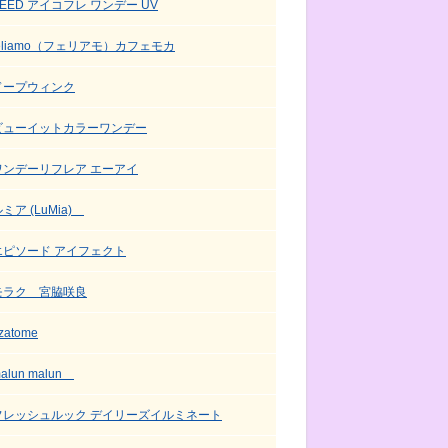
SEED アイコフレ ワンデー UV
feliamo（フェリアモ）カフェモカ
ドープウィンク
ビューイットカラーワンデー
ワンデーリフレア エーアイ
ミア (LuMia)
エピソード アイフェクト
モラク 宮脇咲良
zatome
alun malun
フレッシュルック デイリーズイルミネート