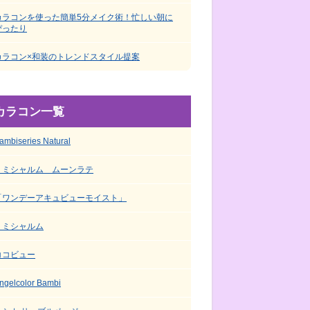
カラコンを使った簡単5分メイク術！忙しい朝に
ぴったり
カラコン×和装のトレンドスタイル提案
カラコン一覧
ambiseries Natural
ミミシャルム ムーンラテ
「ワンデーアキュビューモイスト」
ミミシャルム
ココビュー
ngelcolor Bambi