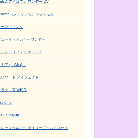
SEED アイコフレ ワンデー UV
feliamo（フェリアモ）カフェモカ
ドープウィンク
ビューイットカラーワンデー
ワンデーリフレア エーアイ
ミア (LuMia)
エピソード アイフェクト
モラク 宮脇咲良
zatome
alun malun
フレッシュルック デイリーズイルミネート