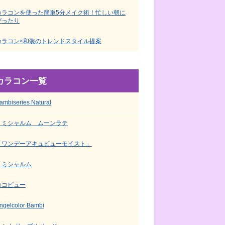
カラコンを使った簡単5分メイク術！忙しい朝に
ぴったり
カラコン×和装のトレンドスタイル提案
カラコン一覧
ambiseries Natural
ミミシャルム ムーンラテ
「ワンデーアキュビューモイスト」
ミミシャルム
ココビュー
ngelcolor Bambi