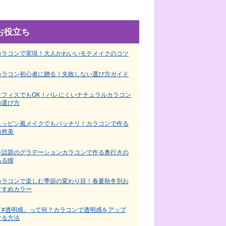
お役立ち
カラコンで実現！大人かわいいモテメイクのコツ
カラコン初心者に贈る！失敗しない選び方ガイド
オフィスでもOK！バレにくいナチュラルカラコン
の選び方
スッピン風メイクでもバッチリ！カラコンで作る
自然美
今話題のグラデーションカラコンで作る奥行きの
ある瞳
カラコンで楽しむ季節の変わり目！春夏秋冬別お
すすめカラー
「#透明感」って何？カラコンで透明感をアップ
する方法